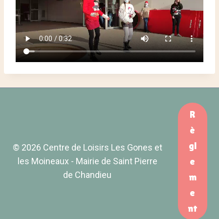
R
è
gl
© 2026 Centre de Loisirs Les Gones et
les Moineaux - Mairie de Saint Pierre
e
de Chandieu
m
e
nt